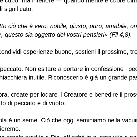
e e cupo, ma interiore — quando mente e cuore dim
i significato.
 tutto ciò che è vero, nobile, giusto, puro, amabile, o
e, questo sia oggetto dei vostri pensieri» (Fil 4,8).
condividi esperienze buone, sostieni il prossimo, tr
eccato. Non esitare a portare in confessione i pecc
chiacchiera inutile. Riconoscerlo è già un grande pa
bra, create per lodare il Creatore e benedire il pro
to di peccato e di vuoto.
ola è un seme. Ciò che oggi seminiamo nella vacuità
lieremo.