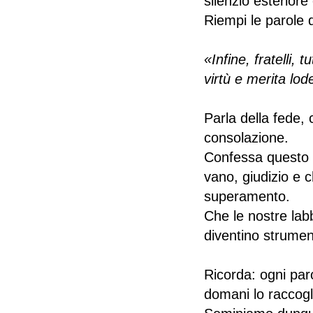
silenzio esterior
Riempi le parole d
«Infine, fratelli,
virtù e merita lod
Parla della fede, 
consolazione.
Confessa questo p
vano, giudizio e 
superamento.
Che le nostre lab
diventino strumen
Ricorda: ogni par
domani lo raccog