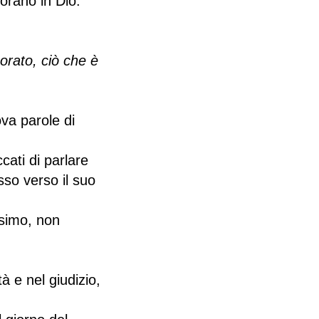
orano in Dio.
norato, ciò che è
ova parole di
ati di parlare
sso verso il suo
ssimo, non
 e nel giudizio,