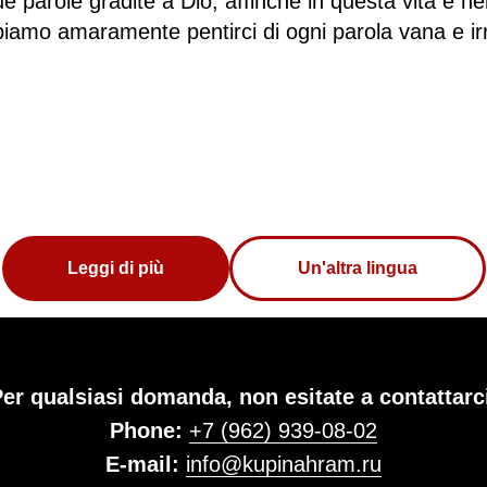
parole gradite a Dio, affinché in questa vita e nel
iamo amaramente pentirci di ogni parola vana e ir
Leggi di più
Un'altra lingua
er qualsiasi domanda, non esitate a contattarc
Рhone:
+7 (962) 939-08-02
E-mail:
info@kupinahram.ru