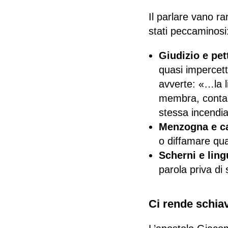
Il parlare vano r
stati peccaminosi
Giudizio e pet
quasi impercetti
avverte: «…la l
membra, contami
stessa incendi
Menzogna e ca
o diffamare qu
Scherni e ling
parola priva di
Ci rende schiav