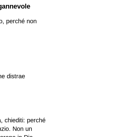
ngannevole
o, perché non
he distrae
, chiediti: perché
enzio. Non un