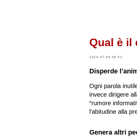
Qual è il
2026-07-08 08:53
Disperde l’anim
Ogni parola inuti
invece dirigere a
“rumore informati
l’abitudine alla pr
Genera altri pe