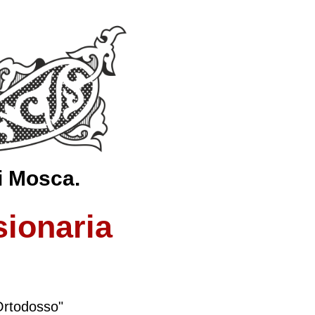
i Mosca.
sionaria
Ortodosso"