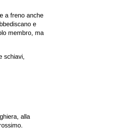
re a freno anche
 obbediscano e
ccolo membro, ma
 schiavi,
ghiera, alla
prossimo.