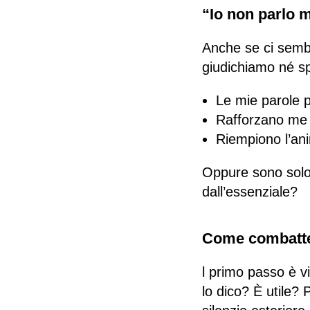
“Io non parlo m
Anche se ci semb
giudichiamo né sp
Le mie parole p
Rafforzano me o
Riempiono l’ani
Oppure sono solo 
dall’essenziale?
Come combatter
l primo passo è vi
lo dico? È utile? 