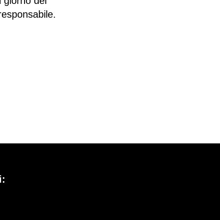
 giorno del
responsabile.
i: