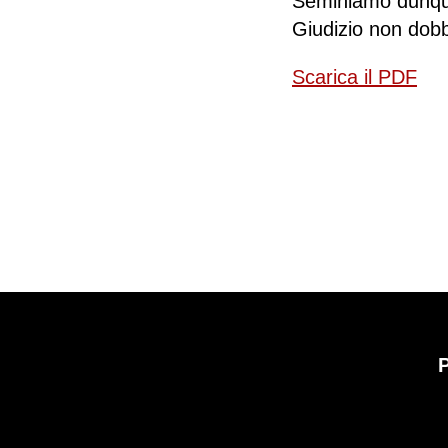
Seminiamo dunque 
Giudizio non dobb
Scarica il PDF
P