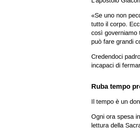
L’apostolo Giaco
«Se uno non pecca
tutto il corpo. E
così governiamo t
può fare grandi c
Credendoci padron
incapaci di fermar
Ruba tempo pr
Il tempo è un don
Ogni ora spesa in 
lettura della Sacra