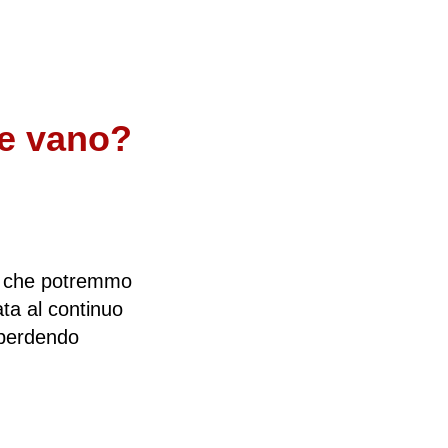
re vano?
e, che potremmo
ta al continuo
 perdendo