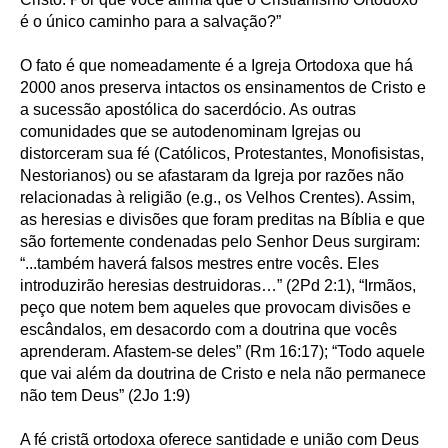
é o único caminho para a salvação?”
O fato é que nomeadamente é a Igreja Ortodoxa que há
2000 anos preserva intactos os ensinamentos de Cristo e
a sucessão apostólica do sacerdócio. As outras
comunidades que se autodenominam Igrejas ou
distorceram sua fé (Católicos, Protestantes, Monofisistas,
Nestorianos) ou se afastaram da Igreja por razões não
relacionadas à religião (e.g., os Velhos Crentes). Assim,
as heresias e divisões que foram preditas na Bíblia e que
são fortemente condenadas pelo Senhor Deus surgiram:
“...também haverá falsos mestres entre vocês. Eles
introduzirão heresias destruidoras…” (2Pd 2:1), “Irmãos,
peço que notem bem aqueles que provocam divisões e
escândalos, em desacordo com a doutrina que vocês
aprenderam. Afastem-se deles” (Rm 16:17); “Todo aquele
que vai além da doutrina de Cristo e nela não permanece
não tem Deus” (2Jo 1:9)
A fé cristã ortodoxa oferece santidade e união com Deus