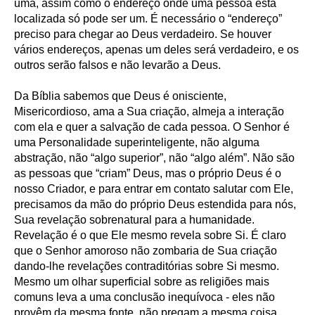
uma, assim como o endereço onde uma pessoa está
localizada só pode ser um. É necessário o “endereço”
preciso para chegar ao Deus verdadeiro. Se houver
vários endereços, apenas um deles será verdadeiro, e os
outros serão falsos e não levarão a Deus.
Da Bíblia sabemos que Deus é onisciente,
Misericordioso, ama a Sua criação, almeja a interação
com ela e quer a salvação de cada pessoa. O Senhor é
uma Personalidade superinteligente, não alguma
abstração, não “algo superior”, não “algo além”. Não são
as pessoas que “criam” Deus, mas o próprio Deus é o
nosso Criador, e para entrar em contato salutar com Ele,
precisamos da mão do próprio Deus estendida para nós,
Sua revelação sobrenatural para a humanidade.
Revelação é o que Ele mesmo revela sobre Si. É claro
que o Senhor amoroso não zombaria de Sua criação
dando-lhe revelações contraditórias sobre Si mesmo.
Mesmo um olhar superficial sobre as religiões mais
comuns leva a uma conclusão inequívoca - eles não
provêm da mesma fonte, não pregam a mesma coisa,