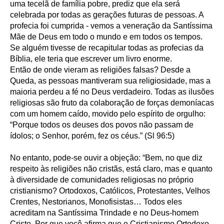
uma tecelã de família pobre, prediz que ela será
celebrada por todas as gerações futuras de pessoas. A
profecia foi cumprida - vemos a veneração da Santíssima
Mãe de Deus em todo o mundo e em todos os tempos.
Se alguém tivesse de recapitular todas as profecias da
Bíblia, ele teria que escrever um livro enorme.
Então de onde vieram as religiões falsas? Desde a
Queda, as pessoas mantiveram sua religiosidade, mas a
maioria perdeu a fé no Deus verdadeiro. Todas as ilusões
religiosas são fruto da colaboração de forças demoníacas
com um homem caído, movido pelo espírito de orgulho:
“Porque todos os deuses dos povos não passam de
ídolos; o Senhor, porém, fez os céus.” (Sl 96:5)
No entanto, pode-se ouvir a objeção: “Bem, no que diz
respeito às religiões não cristãs, está claro, mas e quanto
à diversidade de comunidades religiosas no próprio
cristianismo? Ortodoxos, Católicos, Protestantes, Velhos
Crentes, Nestorianos, Monofisistas… Todos eles
acreditam na Santíssima Trindade e no Deus-homem
Cristo. Por que você afirma que o Cristianismo Ortodoxo