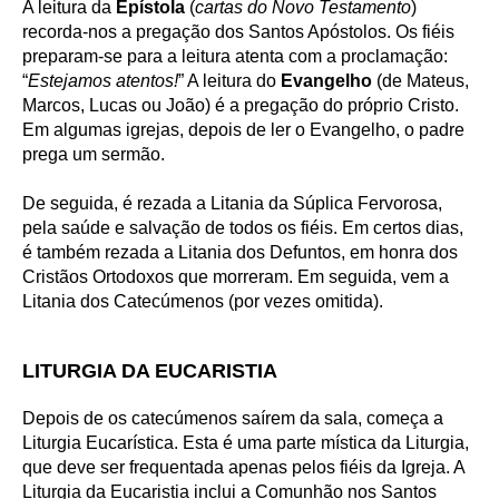
A leitura da
Epístola
(
cartas do Novo Testamento
)
recorda-nos a pregação dos Santos Apóstolos. Os fiéis
preparam-se para a leitura atenta com a proclamação:
“
Estejamos atentos!
” A leitura do
Evangelho
(de Mateus,
Marcos, Lucas ou João) é a pregação do próprio Cristo.
Em algumas igrejas, depois de ler o Evangelho, o padre
prega um sermão.
De seguida, é rezada a Litania da Súplica Fervorosa,
pela saúde e salvação de todos os fiéis. Em certos dias,
é também rezada a Litania dos Defuntos, em honra dos
Cristãos Ortodoxos que morreram. Em seguida, vem a
Litania dos Catecúmenos (por vezes omitida).
LITURGIA DA EUCARISTIA
Depois de os catecúmenos saírem da sala, começa a
Liturgia Eucarística. Esta é uma parte mística da Liturgia,
que deve ser frequentada apenas pelos fiéis da Igreja. A
Liturgia da Eucaristia inclui a Comunhão nos Santos