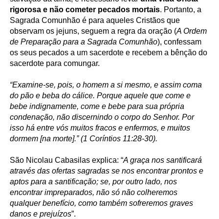
rigorosa e não cometer pecados mortais
. Portanto, a
Sagrada Comunhão é para aqueles Cristãos que
observam os jejuns, seguem a regra da oração (
A Ordem
de Preparação para a Sagrada Comunhão
), confessam
os seus pecados a um sacerdote e recebem a bênção do
sacerdote para comungar.
“Examine-se, pois, o homem a si mesmo, e assim coma
do pão e beba do cálice. Porque aquele que come e
bebe indignamente, come e bebe para sua própria
condenação, não discernindo o corpo do Senhor. Por
isso há entre vós muitos fracos e enfermos, e muitos
dormem [na morte].” (1 Coríntios 11:28-30).
São Nicolau Cabasilas explica: “
A graça nos santificará
através das ofertas sagradas se nos encontrar prontos e
aptos para a santificação; se, por outro lado, nos
encontrar impreparados, não só não colheremos
qualquer benefício, como também sofreremos graves
danos e prejuízos
”.