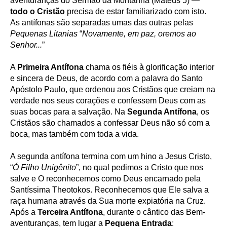
aventuranças do Sermão da Montanha (Mateus 5) —
todo o Cristão
precisa de estar familiarizado com isto.
As antífonas são separadas umas das outras pelas
Pequenas Litanias
“
Novamente, em paz, oremos ao
Senhor...
”
A
Primeira Antífona
chama os fiéis à glorificação interior
e sincera de Deus, de acordo com a palavra do Santo
Apóstolo Paulo, que ordenou aos Cristãos que creiam na
verdade nos seus corações e confessem Deus com as
suas bocas para a salvação. Na
Segunda Antífona
, os
Cristãos são chamados a confessar Deus não só com a
boca, mas também com toda a vida.
A segunda antífona termina com um hino a Jesus Cristo,
“
Ó Filho Unigênito
”, no qual pedimos a Cristo que nos
salve e O reconhecemos como Deus encarnado pela
Santíssima Theotokos. Reconhecemos que Ele salva a
raça humana através da Sua morte expiatória na Cruz.
Após a
Terceira Antífona
, durante o cântico das Bem-
aventuranças, tem lugar a
Pequena Entrada
: