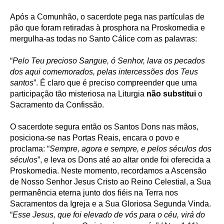
Após a Comunhão, o sacerdote pega nas partículas de
pão que foram retiradas à prosphora na Proskomedia e
mergulha-as todas no Santo Cálice com as palavras:
“
Pelo Teu precioso Sangue, ó Senhor, lava os pecados
dos aqui comemorados, pelas intercessões dos Teus
santos
”. É claro que é preciso compreender que uma
participação tão misteriosa na Liturgia
não substitui
o
Sacramento da Confissão.
O sacerdote segura então os Santos Dons nas mãos,
posiciona-se nas Portas Reais, encara o povo e
proclama: “
Sempre, agora e sempre, e pelos séculos dos
séculos
”, e leva os Dons até ao altar onde foi oferecida a
Proskomedia. Neste momento, recordamos a Ascensão
de Nosso Senhor Jesus Cristo ao Reino Celestial, a Sua
permanência eterna junto dos fiéis na Terra nos
Sacramentos da Igreja e a Sua Gloriosa Segunda Vinda.
“
Esse Jesus, que foi elevado de vós para o céu, virá do