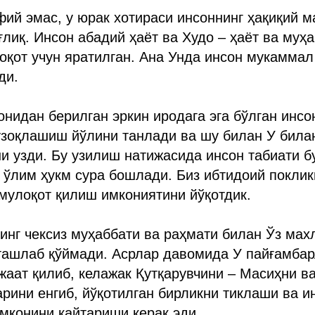
фий эмас, у юрак хотираси инсоннинг ҳақиқий м
ғлиқ. Инсон абадий ҳаёт ва Худо – ҳаёт ва муҳ
оқот учун яратилган. Ана Унда инсон мукаммал
ди.
онидан берилган эркин иродага эга бўлган инсон
узоқлашиш йўлини танлади ва шу билан У била
и узди. Бу узилиш натижасида инсон табиати б
а ўлим ҳукм сура бошлади. Биз ибтидоий поклик
мулоқот қилиш имкониятини йўқотдик.
инг чексиз муҳаббати ва раҳмати билан Ўз мах
 ташлаб қўймади. Асрлар давомида У пайғамбар
аат қилиб, келажак Қутқарувчини – Масиҳни в
рини енгиб, йўқотилган бирликни тиклаши ва и
мконини қайтариши керак эди.