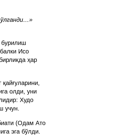
 тўлганди…»
а бурилиш
 балки Исо
бирликда ҳар
г қайғуларини,
ига олди, уни
лидир: Худо
ш учун.
биати (Одам Ато
га эга бўлди.