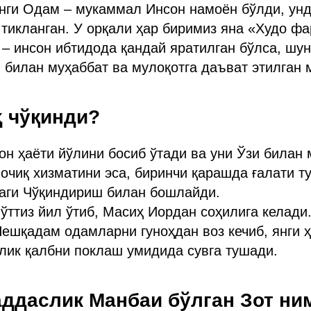
нги Одам – мукаммал Инсон намоён бўлди, унд
тикланган. У орқали ҳар биримиз яна «Худо ф
 – инсон ибтидода қандай яратилган бўлса, шу
и билан муҳаббат ва мулоқотга даъват этилган 
ҳ чўқинди?
он ҳаёти йўлини босиб ўтади ва уни Ўзи билан
 очиқ хизматини эса, биринчи қарашда ғалати т
аги Чўқиндириш билан бошлайди.
 ўттиз йил ўтиб, Масиҳ Иордан соҳилига келади
ешқадам одамларни гуноҳдан воз кечиб, янги 
лик қалбни поклаш умидида сувга тушади.
ддаслик Манбаи бўлган Зот ни