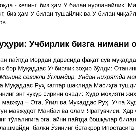
қда - келинг, биз ҳам У билан нурланайлик! Ма
нг, биз ҳам У билан тушайлик ва У билан чиқайл
ов.
уҳури: Учбирлик бизга нимани 
ан пайтда Иордан дарёсида фақат сув муқадда
лк бор Муқаддас Учбирлик зоҳир бўлди: Отанин
 Менинг севикли Ўғлимдир, Ундан ниҳоятда м
ва Муқаддас Руҳ каптар шаклида Масиҳга тушди
нинг энг чуқур сирини очади: Худо моҳияти жи
мавжуд – Ота, Ўғил ва Муқаддас Руҳ. Учта Худ
тун мавжудот Манбаи ва олам Яратувчиси. Ҳар
нг тўлалигига эга, айни пайтда бошқалар била
лашмайди, балки Ўзининг бетакрор Ипостасига 