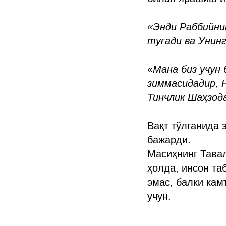
«Энди Раббийнин
туғади ва Унинг
«Мана биз учун 
зиммасидадир, 
Тинчлик Шаҳзод
Вақт тўлганида 
бажарди.
Масиҳнинг Тавал
ҳолда, инсон та
эмас, балки ка
учун.