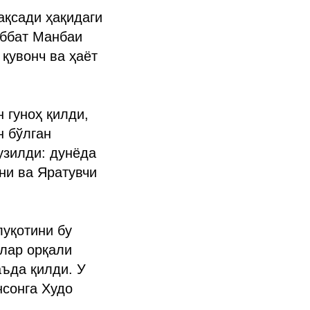
ақсади ҳақидаги
аббат Манбаи
 қувонч ва ҳаёт
 гуноҳ қилди,
н бўлган
узилди: дунёда
ни ва Яратувчи
луқотини бу
лар орқали
аъда қилди. У
нсонга Худо