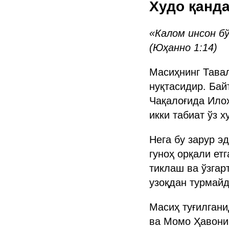
Худо қанд
«Калом инсон б
(Юҳанно 1:14)
Масиҳнинг Тава
нуқтасидир. Бай
Чақалоғида Илоҳ
икки табиат ўз 
Нега бу зарур э
гуноҳ орқали ет
тиклаш ва ўзгар
узоқдан турмайд
Масиҳ туғилгани
ва Момо Ҳавонин