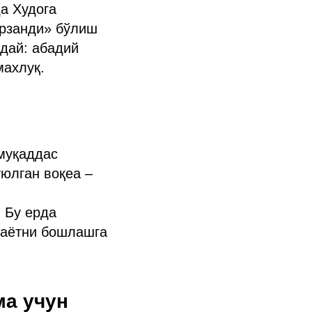
а Худога
арзанди» бўлиш
ндай: абадий
махлуқ.
 муқаддас
уюлган воқеа –
. Бу ерда
ҳаётни бошлашга
ма учун