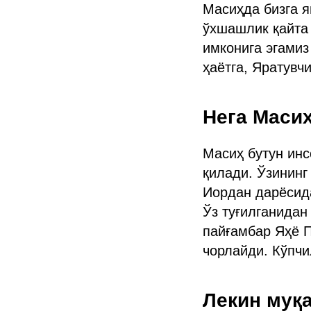
Масиҳда бизга я
ўхшашлик қайта 
имконига эгамиз
ҳаётга, Яратувч
Нега Маси
Масиҳ бутун инс
қилади. Ўзининг
Иордан дарёсид
Ўз туғилганидан
пайғамбар Яҳё П
чорлайди. Кўпчи
Лекин муқа