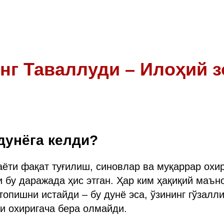
нг Таваллуди – Илоҳий з
дунёга келди?
аёти фақат туғилиш, синовлар ва муқаррар охи
и бу даражада ҳис этган. Ҳар ким ҳақиқий маъно
топишни истайди – бу дунё эса, ўзининг гўзалли
и охиригача бера олмайди.