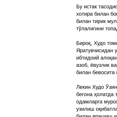
Бу истак тасоди
хотира билан бо
билан тирик мул
тўлалигини топа
Бироқ, Худо том
Яратувчисидан 
ибтидоий алоқан
азоб, ёвузлик в
билан бевосита 
Лекин Худо Ўзин
бегона ҳолатда
одамларга мурож
узилиш оқибатла
билан ярашиш и