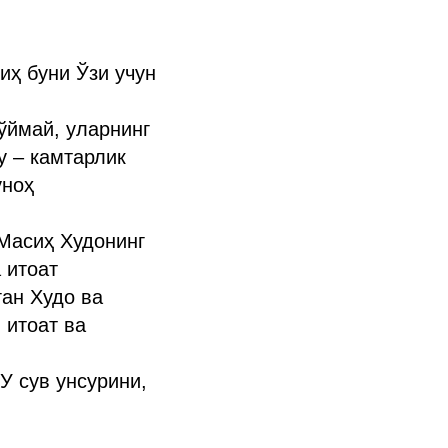
иҳ буни Ўзи учун
қўймай, уларнинг
у – камтарлик
уноҳ
Масиҳ Худонинг
 итоат
ган Худо ва
 итоат ва
У сув унсурини,