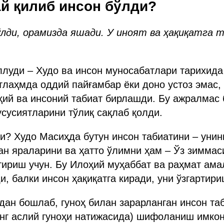
ай қилиб инсон бўлди?
ўлди, орамизда яшади. У иноят ва ҳақиқатга
ллуди – Худо ва инсон муносабатлари тарихид
тлаҳмда оддий пайғамбар ёки доно устоз эмас,
ий ва инсоний табиат бирлашди. Бу ажралмас 
хусусиятларини тўлиқ сақлаб қолди.
ди? Худо Масиҳда бутун инсон табиатини – унин
ган яраларини ва ҳатто ўлимни ҳам – Ўз зиммас
тириш учун. Бу Илоҳий муҳаббат ва раҳмат ама
и, балки инсон ҳақиқатга киради, уни ўзгартири
дан бошлаб, гуноҳ билан зарарланган инсон та
г аслий гуноҳи натижасида) шифоланиш имкони