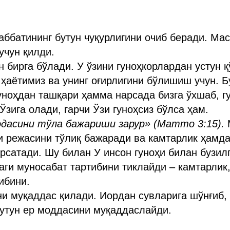
ббатининг бутун чуқурлигини очиб беради. Мас
учун қилди.
н бирга бўлади. У ўзини гуноҳкорлардан устун 
 ҳаётимиз ва унинг оғирлигини бўлишиш учун. Б
уноҳдан ташқари ҳамма нарсада бизга ўхшаб, г
Ўзига олади, гарчи Ўзи гуноҳсиз бўлса ҳам.
одасини тўла бажариши зарур» (Матто 3:15).
и режасини тўлиқ бажаради ва камтарлик ҳамда
рсатади. Шу билан У инсон гуноҳи билан бузил
аги муносабат тартибини тиклайди – камтарлик,
ибини.
ни муқаддас қилади. Иордан сувларига шўнғиб, 
бутун ер моддасини муқаддаслайди.