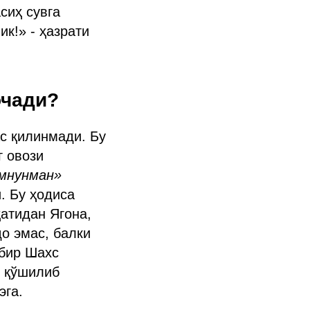
сиҳ сувга
ик!» - ҳазрати
очади?
с қилинмади. Бу
г овози
амнунман»
. Бу ҳодиса
ҳатидан Ягона,
о эмас, балки
 бир Шахс
н қўшилиб
эга.