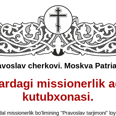
voslav cherkovi. Moskva Patria
llardagi missionerlik 
kutubxonasi.
al missionerlik bo'limining "Pravoslav tarjimoni" loy