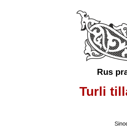
Rus pra
Turli ti
Sinod