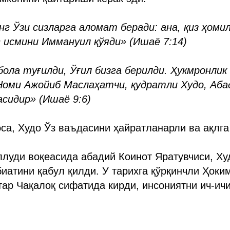
г Ўзи сизларга аломат беради: ана, қиз ҳомил
 исмини Иммануил қўяди» (Ишаё 7:14)
бола туғилди, Ўғил бизга берилди. Ҳукмронлик
Номи Ажойиб Маслаҳатчи, қудратли Худо, Аба
асидир» (Ишаё 9:6)
эса, Худо Ўз ваъдасини ҳайратланарли ва ақлга
луди воқеасида абадий Коинот Яратувчиси, Ху
биатини қабул қилди. У тарихга қўрқинчли Ҳок
мтар Чақалоқ сифатида кирди, инсониятни ич-и