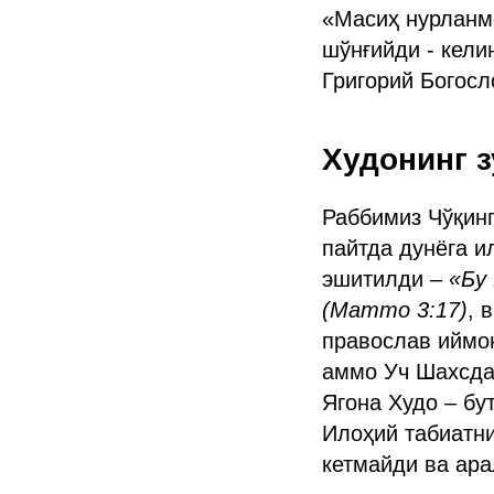
«Масиҳ нурланмо
шўнғийди - кели
Григорий Богосл
Худонинг з
Раббимиз Чўқинг
пайтда дунёга и
эшитилди –
«Бу
(Матто 3:17)
, 
православ иймон
аммо Уч Шахсда 
Ягона Худо – бу
Илоҳий табиатни
кетмайди ва ара