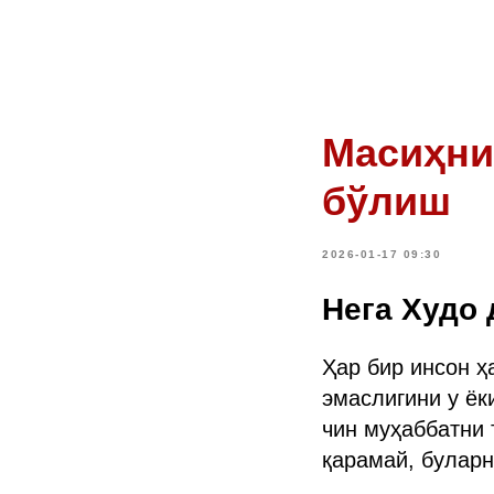
Масиҳни
бўлиш
2026-01-17 09:30
Нега Худо 
Ҳар бир инсон ҳ
эмаслигини у ёк
чин муҳаббатни 
қарамай, буларн