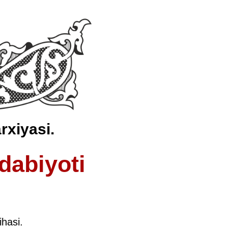
rxiyasi.
adabiyoti
ihasi.