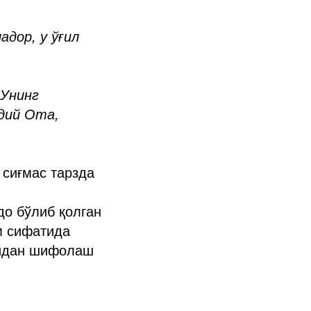
адор, у ўғил
 Унинг
дий Ота,
 сиғмас тарзда
до бўлиб қолган
им сифатида
чидан шифолаш