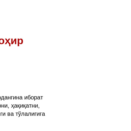
оҳир
рдангина иборат
ни, ҳақиқатни,
ги ва тўлалигига