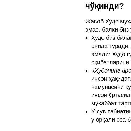
чўқинди?
Жавоб Худо муҳа
эмас, балки биз 
Худо биз била
ёнида туради,
амали: Худо г
оқибатларини 
«Худонинг ир
инсон ҳақидаг
намунасини кў
инсон ўртасид
муҳаббат тарт
У сув табиати
у орқали эса 