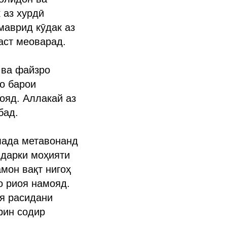
 аз хурдӣ
маврид кӯдак аз
аст меоварад.
 ва файзро
ро барои
ояд. Аллакай аз
бад.
мада метавонанд
 дарки моҳияти
амон вақт нигоҳ
о риоя намояд.
оя расидани
рин содир