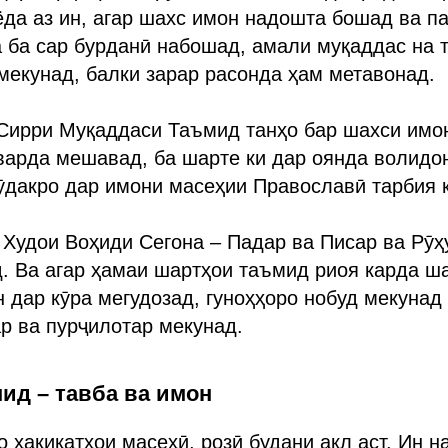
да аз ин, агар шахс имон надошта бошад ва п
 ба сар бурданӣ набошад, амали муқаддас на 
екунад, балки зарар расонда ҳам метавонад.
Сирри Муқаддаси Таъмид танҳо бар шахси имон
оварда мешавад, ба шарте ки дар оянда волидо
ӯдакро дар имони масеҳии Православӣ тарбия 
Худои Воҳиди Сегона – Падар ва Писар ва Рӯҳ
. Ва агар ҳамаи шартҳои таъмид риоя карда ша
н дар кӯра мегудозад, гуноҳҳоро нобуд мекунад 
ар ва пурҷилотар мекунад.
ид – тавба ва имон
о ҳақиқатҳои масеҳӣ, розӣ будани ақл аст. Ин н