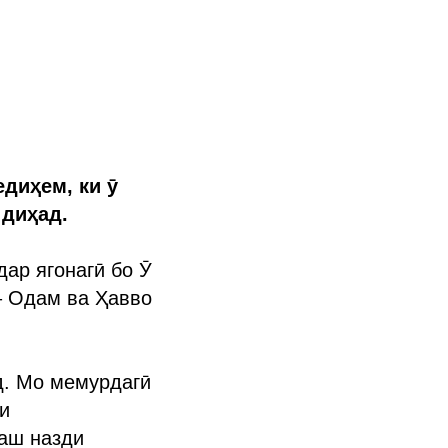
диҳем, ки ӯ
 диҳад.
дар ягонагӣ бо Ӯ
– Одам ва Ҳавво
д. Мо мемурдагӣ
и
даш назди