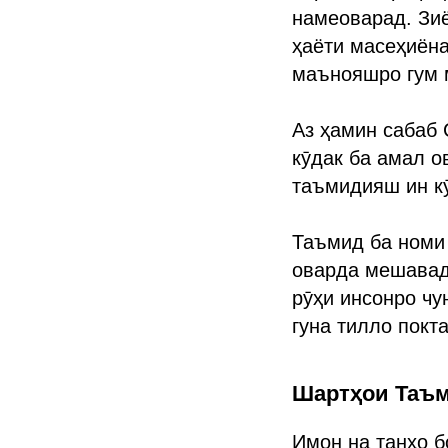
намеоварад. Зиё
ҳаёти масеҳиёна
маънояшро гум м
Аз ҳамин сабаб 
кӯдак ба амал 
таъмидияш ин к
Таъмид ба номи 
оварда мешавад
рӯҳи инсонро чу
гуна тилло покт
Шартҳои Таъм
Имон на танҳо б