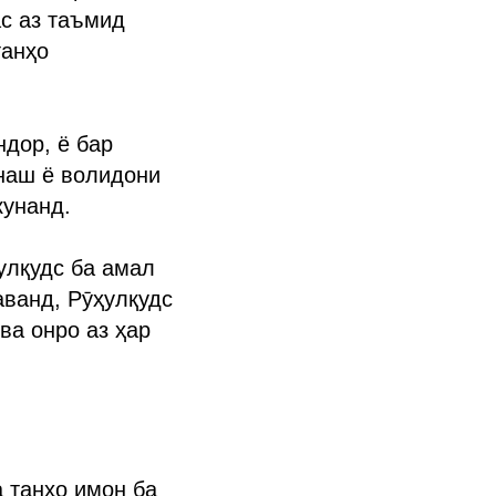
ас аз таъмид
танҳо
дор, ё бар
наш ё волидони
кунанд.
улқудс ба амал
ванд, Рӯҳулқудс
ва онро аз ҳар
а танҳо имон ба