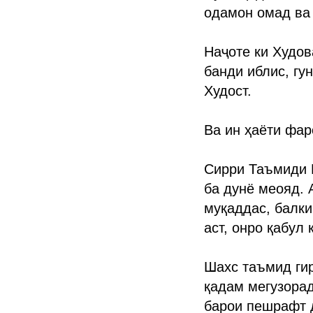
одамон омад ва 
Наҷоте ки Худов
банди иблис, гу
Худост.
Ва ин ҳаёти фар
Сирри Таъмиди М
ба дунё меояд. 
муқаддас, балки
аст, онро қабул 
Шахс таъмид гир
қадам мегузорад
барои пешрафт д