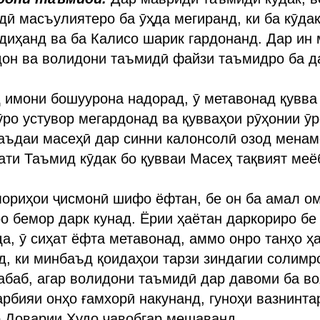
ӣ масъулиятеро ба ӯҳда мегиранд, ки ба кӯдак
диҳанд ва ба Калисо шарик гардонанд. Дар ин 
дон ва волидони таъмидӣ файзи таъмидро ба д
д имони бошуурона надорад, ӯ метавонад қувва
 ӯро устувор мегардонад ва қувваҳои рӯҳонии ӯ
аъдаи масеҳӣ дар синни калонсолӣ озод менам
ти Таъмид кӯдак бо қувваи Масеҳ тақвият меё
мориҳои ҷисмонӣ шифо ёфтан, бе он ба амал о
ро бемор дарк кунад. Ёрии ҳаётан даркориро бе
да, ӯ сиҳат ёфта метавонад, аммо онро танҳо ҳ
, ки минбаъд қоидаҳои тарзи зиндагии солимр
абаб, агар волидони таъмидӣ дар давоми ба в
арбияи онҳо ғамхорӣ накунанд, гуноҳи вазнинта
р Доварии Худо ҷавобгар мешаванд.