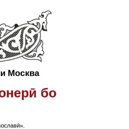
ти Москва
онерӣ бо
вославӣ».