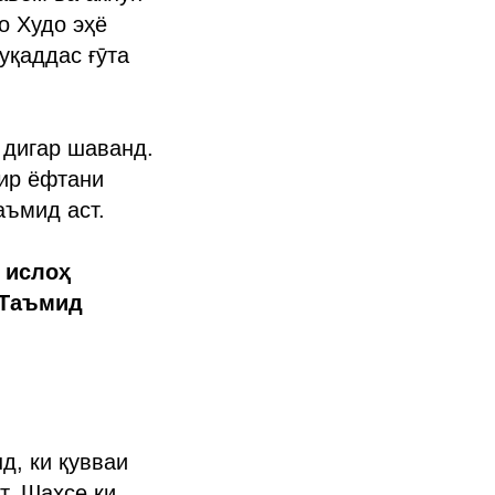
о Худо эҳё
уқаддас ғӯта
 дигар шаванд.
йир ёфтани
аъмид аст.
 ислоҳ
 Таъмид
д, ки қувваи
т. Шахсе ки