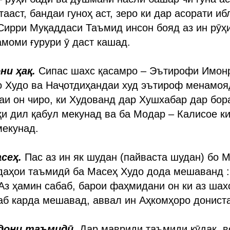
ааст, бандаи гуноҳ аст, зеро ки дар асорати иб
Сирри Муқаддаси Таъмид инсон бояд аз ин рӯҳи
тамоми ғурури ӯ даст кашад.
и ҳақ.
Сипас шахс қасамро – Эътирофи Имонр
о Худо ва Наҷотдиҳандаи худ эътироф менамоя
аи он чиро, ки Худованд дар Хушхабар дар бора
и дил қабул мекунад ва ба Модар – Калисое ки
мекунад.
сеҳ.
Пас аз ин як шудан (пайваста шудан) бо М
даҳои таъмидӣ ба Масеҳ Худо дода мешаванд :
Аз ҳамин сабаб, барои фаҳмидани он ки аз шах
лаб карда мешавад, аввал ин Аҳкомҳоро дониста
дони таъмидӣ.
Дар мавриди таъмиди кӯдак, в