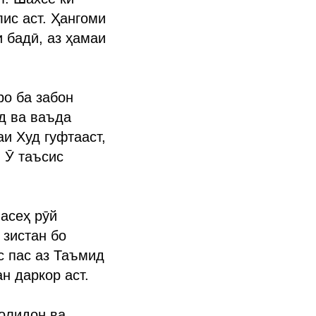
лис аст. Ҳангоми
 бадӣ, аз ҳамаи
о ба забон
д ва ваъда
и Худ гуфтааст,
 Ӯ таъсис
асеҳ рӯй
 зистан бо
с пас аз Таъмид
н даркор аст.
олидон ва