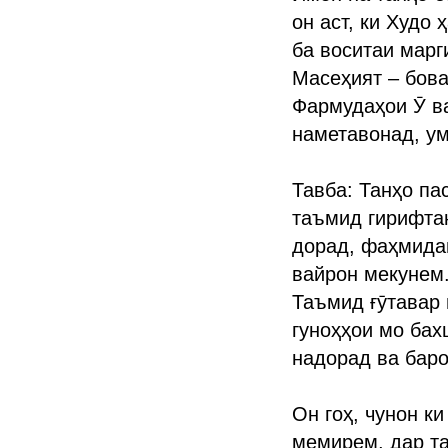
он аст, ки Худо 
ба воситаи марг
Масеҳият – бова
Фармудаҳои Ӯ ва
наметавонад, ум
Тавба: Танҳо па
таъмид гирифтан
дорад, фаҳмидан
вайрон мекунем.
Таъмид ғӯтавар 
гуноҳҳои мо бах
надорад ва баро
Он гоҳ, чунон к
мемирем, дар т