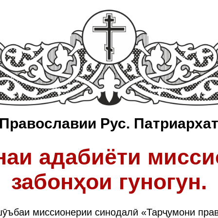
Православии Рус. Патриарха
наи адабиёти мисси
забонҳои гуногун.
шӯъбаи миссионерии синодалӣ «Тарҷумони пра