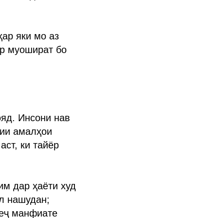
ҳар яки мо аз
ар муошират бо
яд. Инсони нав
рии амалҳои
аст, ки тайёр
им дар ҳаёти худ
л нашудан;
ҳеҷ манфиате