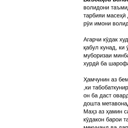
волидони таъмид
тарбияи масеҳӣ 
рӯи имони воли
Агарчи кӯдак ху
қабул кунад, ки
муборизаи минб
хурдӣ ба шарофа
Ҳамчунин аз бе
,ки табобаткуни
он ба даст овар
дошта метавонад
Маҳз аз ҳамин с
кӯдакон барои т
мекунанд ва да