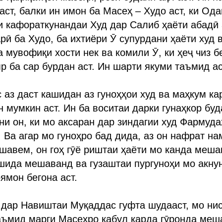
ҳаст, балки ин имон ба Масеҳ – Худо аст, ки Од
и кафораткунандаи Худ дар Салиб ҳаёти абадӣ 
рӣ ба Худо, ба ихтиёри Ӯ супурдани ҳаёти худ в
 мувофиқи хости нек ва комили Ӯ, ки ҳеҷ чиз б
р ба сар бурдан аст. Ин шарти якуми таъмид ас
с аз даст кашидан аз гуноҳҳои худ ва маҳкум ка
 мумкин аст. Ин ба воситаи дарки гунаҳкор буд
и он, ки мо аксаран дар зиндагии худ Фармуд
 Ва агар мо гуноҳро бад дида, аз он нафрат на
шавем, он гоҳ гӯё риштаи ҳаёти мо канда меша
шида мешаванд ва гузаштаи пургуноҳи мо акнун
ямон бегона аст.
и дар Навиштаи Муқаддас гуфта шудааст, мо нис
аъмид марги Масеҳро қабул карда гӯронда меш