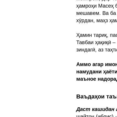
ҳамроҳи Масеҳ б
мешавем. Ва ба 
хӯрдан, маҳз ҳа
Ҳамин тариқ, па
Тавбаи ҳақиқӣ –
зиндагӣ, аз таҳ
Аммо агар имон
намудани ҳаёт
маъное надорад
Ваъдаҳои та
Даст кашидан 
шайтон (иблис) 