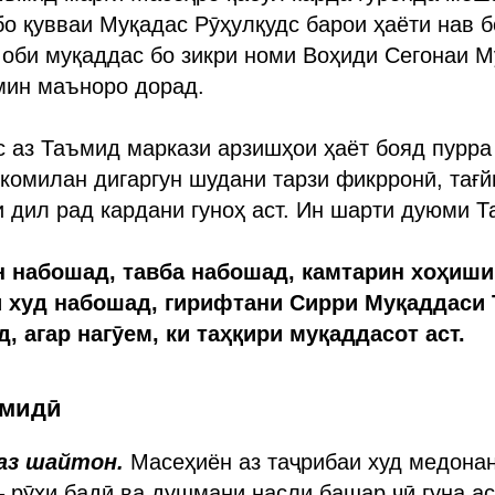
о қувваи Муқадас Рӯҳулқудс барои ҳаёти нав б
оби муқаддас бо зикри номи Воҳиди Сегонаи М
мин маъноро дорад.
с аз Таъмид маркази арзишҳои ҳаёт бояд пурра
 комилан дигаргун шудани тарзи фикрронӣ, тағ
ти дил рад кардани гуноҳ аст. Ин шарти дуюми Т
 набошад, тавба набошад, камтарин хоҳиши
и худ набошад, гирифтани Сирри Муқаддаси
, агар нагӯем, ки таҳқири муқаддасот аст.
ъмидӣ
аз шайтон.
Масеҳиён аз таҷрибаи худ медонан
– рӯҳи бадӣ ва душмани насли башар чӣ гуна ас