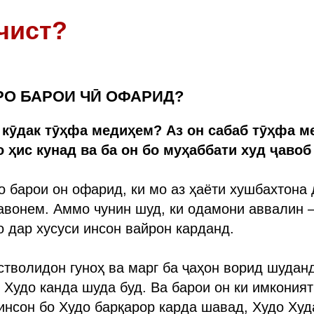
чист?
РО БАРОИ ЧӢ ОФАРИД?
 кӯдак тӯҳфа медиҳем? Аз он сабаб тӯҳфа ме
 ҳис кунад ва ба он бо муҳаббати худ ҷавоб
о барои он офарид, ки мо аз ҳаёти хушбахтона 
авонем. Аммо чунин шуд, ки одамони аввалин 
 дар хусуси инсон вайрон карданд.
стволидон гуноҳ ва марг ба ҷаҳон ворид шудан
 Худо канда шуда буд. Ва барои он ки имконият
инсон бо Худо барқарор карда шавад, Худо Ху