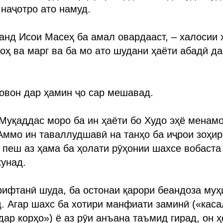
наҷотро ато намуд.
анд Исои Масеҳ ба амал овардааст, – халосии 
ноҳ ва марг ва ба мо ато шудани ҳаёти абадӣ д
овон дар ҳамин ҷо сар мешавад.
уқаддас моро ба ин ҳаёти бо Худо эҳё менамо
Аммо ин таваллудшавӣ на танҳо ба иҷрои зоҳи
 пеш аз ҳама ба ҳолати рӯҳонии шахсе вобаста 
кунад.
ифтанӣ шуда, ба остонаи қарори беандоза муҳ
. Агар шахс ба хотири манфиати заминӣ («каса
ар корҳо») ё аз рӯи анъана таъмид гирад, он 