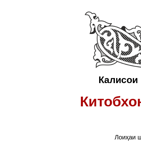
Калисои 
Китобхо
Лоиҳаи 