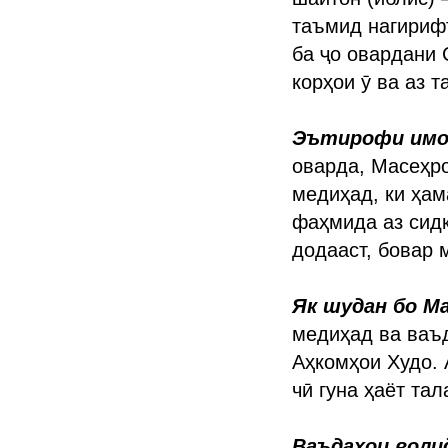
таъмид нагирифт
ба ҷо овардани 
корҳои ӯ ва аз 
Эътирофи имон
оварда, Масеҳр
медиҳад, ки ҳам
фаҳмида аз сидқ
додааст, бовар 
Як шудан бо Ма
медиҳад ва ваъ
Аҳкомҳои Худо. 
чӣ гуна ҳаёт та
Ваъдаҳои воли