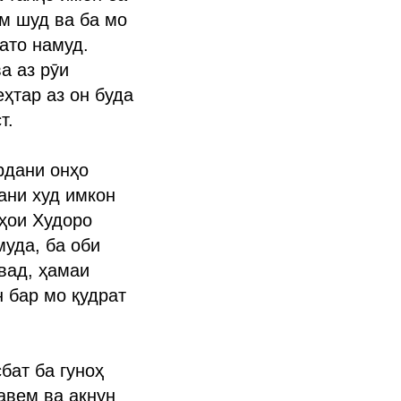
ам шуд ва ба мо
ато намуд.
а аз рӯи
еҳтар аз он буда
т.
рдани онҳо
ани худ имкон
аҳои Худоро
муда, ба оби
вад, ҳамаи
 бар мо қудрат
бат ба гуноҳ
авем ва акнун