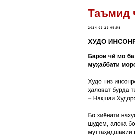
Таъмид 
2024-05-25 05:58
ХУДО ИНСОН
Барои чӣ мо ба
муҳаббати моро
Худо низ инсонр
ҳаловат бурда т
– Нақшаи Худоро
Бо хиёнати наху
шудем, алоқа бо
муттаҳидшавии 