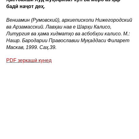
бадӣ наҷот деҳ.
Вениамин (Румовский), архиепископи Нижегородский
ва Арзамасский. Лавҳаи нав е Шарҳи Калисо,
Литургия ва ҳама хидматҳо ва асбобҳои калисо. М.:
Нашр. Бародарии Православии Муқаддаси Филарет
Маскав, 1999. Саҳ.39.
PDF зеркашӣ кунед