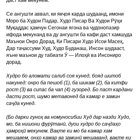
даст хам мекунем.
Се ангушти аввал, ки якҷоя карда шудаанд, имони
Моро ба Худои Падар, Худо Писар Ва Худои Рӯҳи
Муқаддас ҳамчун Сегонаи ягона ва ҷудонопазир
ифода мекунанд ва ду ангушти ба кафи даст хамшуда
Маънои Онро Дорад, Ки Писари Худо Исои Масеҳ,
Дар таҷассуми Худ, Худо Буданаш, Инсон шудааст,
яъне маънои ду табиати Ӯ — Илоҳӣ ва Инсониро
дорад.
Худро бо аломати салиб соя кунед, бояд шитоб
накунед: онро ба пешоб (1), ба шикам (2), ба китфи
рост (3) ва сипас ба чап (4) гузоред. Бо паст кардани
дасти рост, шумо метавонед ба камар е замин
саҷда кунед.
(Бо дарки гуноҳ ва номуносибии Худ дар назди Худо,
мо, ба нишони фурӯтанӣ, дуои худро бо саҷдаҳо
ҳамроҳӣ мекунем. Вақте ки мо ба камар хам
мешавем, онҳо камар ва заминӣ мешаванд, вақте ки