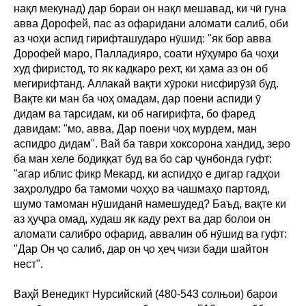
нақл мекунад) дар бораи он нақл мешавад, ки чӣ гуна
авва Дорофей, пас аз офаридани аломати салиб, оби
аз чоҳи аспид гирифташударо нӯшид: "як бор авва
Дорофей маро, Палладияро, соати нӯҳумро ба чоҳи
худ фиристод, то як кадкаро рехт, ки ҳама аз он об
мегирифтанд. Аллакай вақти хӯроки нисфирӯзӣ буд.
Вақте ки ман ба чоҳ омадам, дар поени аспиди ӯ
дидам ва тарсидам, ки об нагирифта, бо фаред
давидам: "мо, авва, Дар поени чоҳ мурдем, ман
аспидро дидам". Вай ба таври хоксорона хандид, зеро
ба ман хеле бодиққат буд ва бо сар ҷунбонда гуфт:
"агар иблис фикр Мекард, ки аспидҳо е дигар гадҳои
заҳролудро ба тамоми чоҳҳо ва чашмаҳо партояд,
шумо тамоман нӯшиданӣ намешудед? Баъд, вақте ки
аз ҳуҷра омад, худаш як каду рехт ва дар болои он
аломати салибро офарид, аввалин об нӯшид ва гуфт:
"Дар Он ҷо салиб, дар он ҷо ҳеҷ чизи бади шайтон
нест".
Ваҳй Венедикт Нурсийский (480-543 солњои) барои