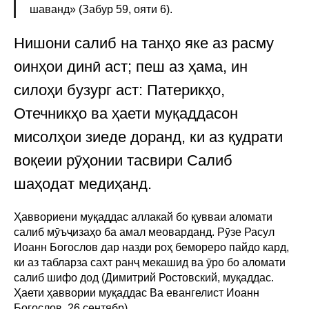
шаванд» (Забур 59, ояти 6).
Нишони салиб на танҳо яке аз расму
оинҳои динӣ аст; пеш аз ҳама, ин
силоҳи бузург аст: Патерикҳо,
Отечникҳо ва ҳаети муқаддасон
мисолҳои зиеде доранд, ки аз қудрати
воқеии рӯҳонии тасвири Салиб
шаҳодат медиҳанд.
Ҳаввориени муқаддас аллакай бо қувваи аломати
салиб мӯъҷизаҳо ба амал меоварданд. Рӯзе Расул
Иоанн Богослов дар назди роҳ бемореро пайдо кард,
ки аз табларза сахт ранҷ мекашид ва ӯро бо аломати
салиб шифо дод (Димитрий Ростовский, муқаддас.
Ҳаети ҳаввории муқаддас Ва евангелист Иоанн
Богослов. 26 сентябр).