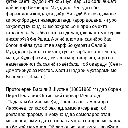
қатъӣ ҳаети худро интихоб шуд, дар 510 соли аббати
дайри ғор Виковаро. Муқаддас Венедикт бо
фарзандони қоидаҳои дайр. Ба зудӣ баъзе одамоне,
ки роҳибро дӯст намедоштанд, қарор доданд, ки ӯро
заҳролуд кунанд. Онҳо заҳрро бо шароб омехта
карданд ва ба аббат иҷозат доданд, ки ҳангоми хӯроки
нисфирӯзӣ бинӯшад. Авлиё аломати салибро бар
болои пиёла гузошт ва зарф бо қудрати Салиби
Муқаддас фавран шикаст, гӯё аз зарбаи санг. Он гоҳ
марди Худо фаҳмид, ки коса марговар аст, зеро он
наметавонист ба салиби ҳаётбахш тоб оварад» (Сент-
Деметириус аз Ростов. Ҳаёти Падари мӯҳтарами мо
Бенедикт. 14 март).
Протоиерей Василий Шустин (18861968 гг.) дар бораи
Пири Нектария Оптинский едовар Мешавад:
"Падарам ба ман мегӯяд: "пеш аз он самоварро
Ларзонед, сипас об рехтед, аммо аксар вақт об
рехтанро фаромӯш мекунанд ва самоварро оташ
мезананд, аммо дар натиҷа самовар вайрон мешавад
ва бе чой мемонад. Об дар он ҷо, дар кунҷ, дар кӯзаи