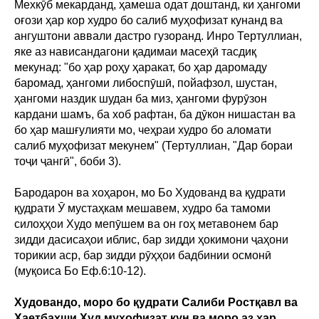
Мехкӯб мекарданд, ҳамеша одат доштанд, ки ҳангоми
оғози ҳар кор худро бо салиб муҳофизат кунанд ва
ангуштони аввали дастро гузоранд. Инро Тертуллиан,
яке аз нависандагони қадимаи масеҳӣ тасдиқ
мекунад: "бо ҳар роҳу ҳаракат, бо ҳар даромаду
баромад, ҳангоми либоспӯшӣ, пойафзол, шустан,
ҳангоми наздик шудан ба миз, ҳангоми фурӯзон
кардани шамъ, ба хоб рафтан, ба дӯкон нишастан ва
бо ҳар машғулияти мо, чеҳраи худро бо аломати
салиб муҳофизат мекунем" (Тертуллиан, "Дар бораи
тоҷи ҷангӣ", боби 3).
Бародарон ва хоҳарон, мо Бо Худованд ва қудрати
қудрати Ӯ мустаҳкам мешавем, худро ба тамоми
силоҳҳои Худо мепӯшем ва он гоҳ метавонем бар
зидди дасисаҳои иблис, бар зидди ҳокимони ҷаҳони
торикии аср, бар зидди рӯҳҳои бадбинии осмонӣ
(муқоиса Бо Еф.6:10-12).
Худовандо, моро бо қудрати Салиби Ростқавл ва
Ҳаетбахши Худ муҳофизат кун ва моро аз ҳар