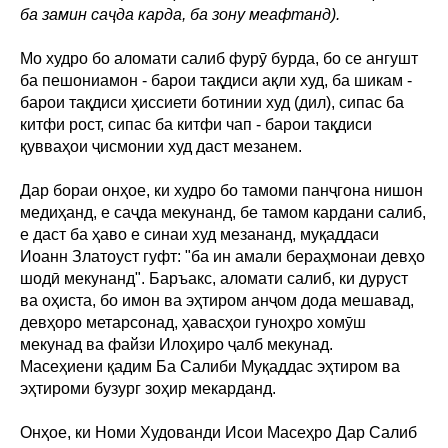
ба замин саҷда карда, ба зону меафтанд).
Мо худро бо аломати салиб фурӯ бурда, бо се ангушт
ба пешониамон - барои тақдиси ақли худ, ба шикам -
барои тақдиси ҳиссиети ботинии худ (дил), сипас ба
китфи рост, сипас ба китфи чап - барои тақдиси
қувваҳои ҷисмонии худ даст мезанем.
Дар бораи онҳое, ки худро бо тамоми панҷгона нишон
медиҳанд, е саҷда мекунанд, бе тамом кардани салиб,
е даст ба ҳаво е синаи худ мезананд, муқаддаси
Иоанн Златоуст гуфт: "ба ин амали бераҳмонаи девҳо
шодӣ мекунанд". Баръакс, аломати салиб, ки дуруст
ва оҳиста, бо имон ва эҳтиром анҷом дода мешавад,
девҳоро метарсонад, ҳавасҳои гуноҳро хомӯш
мекунад ва файзи Илоҳиро ҷалб мекунад.
Масеҳиени қадим Ба Салиби Муқаддас эҳтиром ва
эҳтироми бузург зоҳир мекарданд.
Онҳое, ки Номи Худованди Исои Масеҳро Дар Салиб