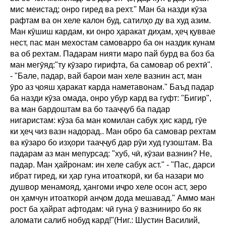
мис меистад; онро гиред ва рехт." Ман ба назди кӯза
рафтам ва он хеле калон буд, сатилҳо ду ва худ азим.
Ман кӯшиш кардам, ки онро ҳаракат диҳам, ҳеҷ қуввае
нест, пас ман мехостам самоварро ба он наздик кунам
ва об рехтам. Падарам нияти маро пай бурд ва боз ба
ман мегӯяд:"ту кӯзаро гирифта, ба самовар об рехтӣ".
- "Бале, падар, вай барои ман хеле вазнин аст, ман
ӯро аз ҷояш ҳаракат карда наметавонам." Баъд падар
ба назди кӯза омада, онро убур кард ва гуфт: "Бигир",
ва ман бардоштам ва бо тааҷҷуб ба падар
нигаристам: кӯза ба ман комилан сабук ҳис кард, гӯе
ки ҳеҷ чиз вазн надорад.. Ман обро ба самовар рехтам
ва кӯзаро бо изҳори тааҷҷуб дар рӯи худ гузоштам. Ва
падарам аз ман мепурсад: "хуб, чӣ, кӯзаи вазнин? Не,
падар. Ман ҳайронам: ин хеле сабук аст." - "Пас, дарси
ибрат гиред, ки ҳар гуна итоаткорӣ, ки ба назари мо
душвор менамояд, ҳангоми иҷро хеле осон аст, зеро
он ҳамчун итоаткорӣ анҷом дода мешавад." Аммо ман
рост ба ҳайрат афтодам: чӣ гуна ӯ вазниниро бо як
аломати салиб нобуд кард!"(Ниг.: Шустин Василий,