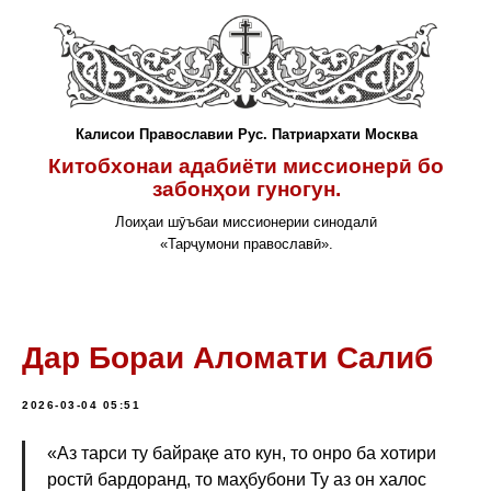
Калисои Православии Рус. Патриархати Москва
Китобхонаи адабиёти миссионерӣ бо
забонҳои гуногун.
Лоиҳаи шӯъбаи миссионерии синодалӣ
«Тарҷумони православӣ».
Дар Бораи Аломати Салиб
2026-03-04 05:51
«Аз тарси ту байрақе ато кун, то онро ба хотири
ростӣ бардоранд, то маҳбубони Ту аз он халос