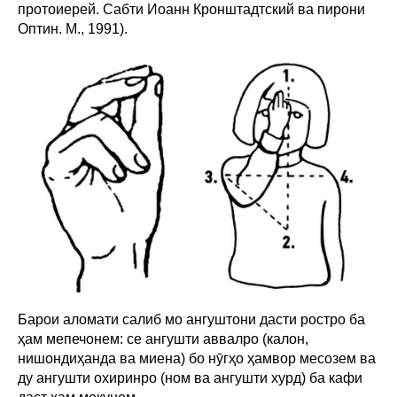
протоиерей. Сабти Иоанн Кронштадтский ва пирони
Оптин. М., 1991).
Барои аломати салиб мо ангуштони дасти ростро ба
ҳам мепечонем: се ангушти аввалро (калон,
нишондиҳанда ва миена) бо нӯгҳо ҳамвор месозем ва
ду ангушти охиринро (ном ва ангушти хурд) ба кафи