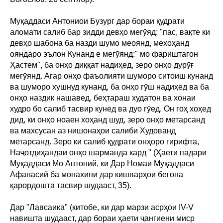
Муқаддаси Антониои Бузург дар бораи қудрати
аломати салиб бар зидди девҳо мегӯяд: "пас, вақте ки
девҳо шабона ба назди шумо меоянд, мехоҳанд
ояндаро эълон Кунанд е мегӯянд:" мо фариштагон
Ҳастем", ба онҳо диққат надиҳед, зеро онҳо дурӯғ
мегӯянд. Агар онҳо фаъолияти шуморо ситоиш кунанд
ва шуморо хушнуд кунанд, ба онҳо гӯш надиҳед ва ба
онҳо наздик нашавед, беҳтараш худатон ва хонаи
худро бо салиб тасвир кунед ва дуо гӯед. Он гоҳ хоҳед
дид, ки онҳо ноаен хоҳанд шуд, зеро онҳо метарсанд
ва махсусан аз нишонаҳои салиби Худованд
метарсанд. Зеро ки салиб қудрати онҳоро гирифта,
Наҷотдиҳандаи онҳо шарманда кард " (Ҳаети падари
Муқаддаси Мо Антоний, ки Дар Номаи Муқаддаси
Афанасий ба монахини дар кишварҳои бегона
қарордошта тасвир шудааст, 35).
Дар "Лавсаика" (китобе, ки дар марзи асрҳои IV-V
навишта шудааст, дар бораи ҳаети ҷангиени миср