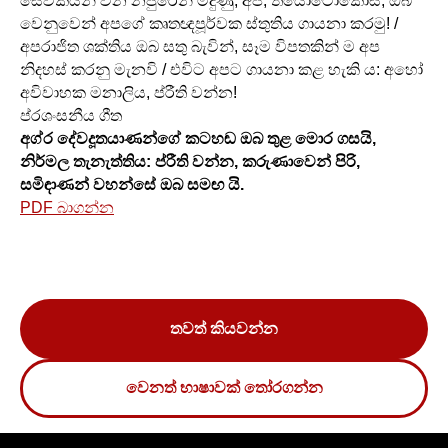
සේවකයන් වන නපුරෙන් මිදුණු, අපි, තියෝටෝකෝස්, ඔබ
වෙනුවෙන් අපගේ කෘතඥපූර්වක ස්තුතිය ගායනා කරමු! /
අපරාජිත ශක්තිය ඔබ සතු බැවින්, සෑම විපතකින් ම අප
නිදහස් කරනු මැනවි / එවිට අපට ගායනා කළ හැකි ය: අහෝ
අවිවාහක මනාලිය, ප්රීති වන්න!
ප්රශංසනීය ගීත
අග්ර දේවදූතයාණන්ගේ කටහඬ ඔබ තුළ මොර ගසයි,
නිර්මල තැනැත්තිය: ප්රීති වන්න, කරුණාවෙන් පිරි,
සමිඳාණන් වහන්සේ ඔබ සමඟ යි.
PDF බාගන්න
තවත් කියවන්න
වෙනත් භාෂාවක් තෝරගන්න