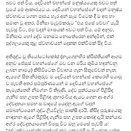
බවට පත් විය. දෙවියන් වහන්සේ මනුෂ්යයෙකු බවට පත්
වූයේ මේ ආකාරයට ය. දෙවියන් වහන්සේගේ වදන් මනුෂ්ය
ස්වභාවය ගෙන පාපය හැර අන් සෑම විටෙක දී ම අප හා
සමාන වූ අතර, මිනිසා මැවුම්කරුට "එය එසේ වේවා" යැයි
පැවසූ විට, එම වදන් මාංසයක් බවට පත් විය. මේ අනුව,
මිනිසාට හෝ දේව මනසට නොතේරෙන අන්දමින්, එක්
පුද්ගලයෙකු තුළ ස්වභාවයන් දෙකක එක්වීමක් සිදු විය.
අතිශුද්ධ වූ තියෝටෝකෝස් (නැගෙනහිර ක්රිස්තියානි ආගම
අනුව ජේසුස් වහන්සේගේ මව වන මරිය තුමිය හඳුන්වනු
ලබන නාමය) කිසිවිටෙක විවාහය ගැන සිතුවේවත් නැත;
ඇයගේ සිත නිරතුරුව ම දෙවියන් වහන්සේ කෙරෙහි යොමු
ව පැවති අතර සම්පූර්ණයෙන් ම දෙවියන් වහන්සේගේ
කැමැත්තෙහි නිමග්න වී තිබුණි. දේව පුත්රයාගේ පිළිසිඳ
ගැනීම සහ උපත පිළිබඳ ශුභාරංචිය ඇයට ගෙන ආ අග්ර
දේවදූතයා සමඟ සංවාදයේ යෙදුනු ඇගේ වදන්
සම්බන්ධයෙන් ශුද්ධ ලියවිල්ල සාක්ෂි දරයි. කිසිදු පුරුෂයෙකු
නාඳුනන ඇගේ පිළිසිඳ ගැනීම සහ උපත කෙබඳු දැයි කන්යාව
අග්ර දේවදූතයාගෙන් විමසූ විට ඔහු මෙසේ පැවසී ය:
“ශුද්ධාත්මයාණන්වහන්සේ නුඹ කෙරෙහි පැමිණෙන සේක,