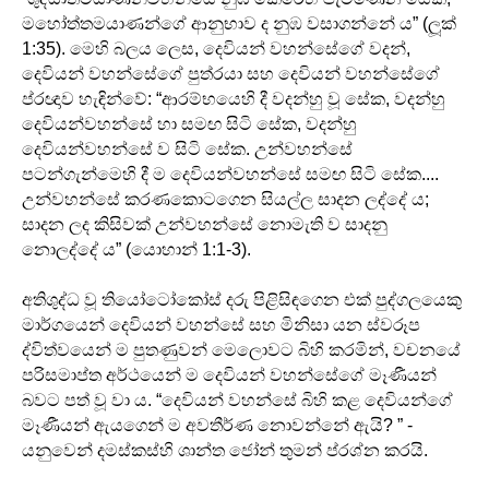
මහෝත්තමයාණන්ගේ ආනුභාව ද නුඹ වසාගන්නේ ය” (ලූක්
1:35). මෙහි බලය ලෙස, දෙවියන් වහන්සේගේ වදන්,
දෙවියන් වහන්සේගේ පුත්රයා සහ දෙවියන් වහන්සේගේ
ප්රඥාව හැඳින්වේ: “ආරම්භයෙහි දී වදන්හු වූ සේක, වදන්හු
දෙවියන්වහන්සේ හා සමඟ සිටි සේක, වදන්හු
දෙවියන්වහන්සේ ව සිටි සේක. උන්වහන්සේ
පටන්ගැන්මෙහි දී ම දෙවියන්වහන්සේ සමඟ සිටි සේක....
උන්වහන්සේ කරණකොටගෙන සියල්ල සාදන ලද්දේ ය;
සාදන ලද කිසිවක් උන්වහන්සේ නොමැති ව සාදනු
නොලද්දේ ය” (යොහාන් 1:1-3).
අතිශුද්ධ වූ තියෝටෝකෝස් දරු පිළිසිඳගෙන එක් පුද්ගලයෙකු
මාර්ගයෙන් දෙවියන් වහන්සේ සහ මිනිසා යන ස්වරූප
ද්විත්වයෙන් ම පුතණුවන් මෙලොවට බිහි කරමින්, වචනයේ
පරිසමාප්ත අර්ථයෙන් ම දෙවියන් වහන්සේගේ මෑණීයන්
බවට පත් වූ වා ය. “දෙවියන් වහන්සේ බිහි කළ දෙවියන්ගේ
මෑණීයන් ඇයගෙන් ම අවතීර්ණ නොවන්නේ ඇයි? ” -
යනුවෙන් දමස්කස්හි ශාන්ත ජෝන් තුමන් ප්රශ්න කරයි.