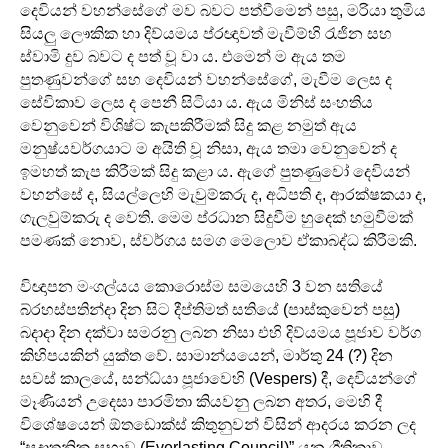
දෙවියන් වහන්සේගේ මව බවට පත්වීමෙන් පසු, මරියා තුමිය
සියලු ලෞකික හා දිව්යමය ප්රඥාවත් මැවීම්හි රැජින සහ
ස්වාමි දුව බවට ද පත් වූ වා ය. එමෙන් ම ඇය තම
පුතණුවන්ගේ සහ දෙවියන් වහන්සේගේ, මැවීම ලෙස ද
සේවිකාව ලෙස ද පෙනී සිටියා ය. ඇය මිනිස් සංහතිය
වෙනුවෙන් විශිෂ්ට කැපකිරීමක් සිදු කළ නමුත් ඇය
මනුෂ්යවර්ගයාට ම අයිති වූ නිසා, ඇය තමා වෙනුවෙන් ද
ඉමහත් කැප කිරීමක් සිදු කළා ය. ඇගේ පුතණුවෝ දෙවියන්
වහන්සේ ද, සියල්ලෙහි මැවුම්කරු ද, අධිපති ද, ආරක්ෂකයා ද,
ගැලවුම්කරු ද වෙති. මෙම ප්රධාන සිදුවීම හුදෙක් හමුවීමක්
පමණක් නොව, ස්වර්ගය සමග මෙලොව ඒකාබද්ධ කිරීමකි.
විඥාපන මංගල්යය කොරොස්ම සමයෙහි 3 වන සතියේ
බ්රහස්පතින්දා දින සිට දීප්තිමත් සතියේ (පාස්කුවෙන් පසු)
බදාදා දින දක්වා සමරනු ලබන නිසා එහි දිව්යමය පූජාව වර්ග
කිහිපයකින් යුක්ත වේ. සාමාන්යයෙන්, මාර්තු 24 (?) දින
සවස් කාලයේ, සන්ධ්යා පූජාවෙහි (Vespers) දී, දෙවියන්ගේ
මෑණියන් උදෙසා පාරමිතා කියවනු ලබන අතර, මෙහි දී
විශේෂයෙන් ඕතඩොක්ස් කිතුනුවන් විසින් ආදරය කරන ලද
“සදාතනික සභාව (Everlasting Council)” යන ගීතිකාව