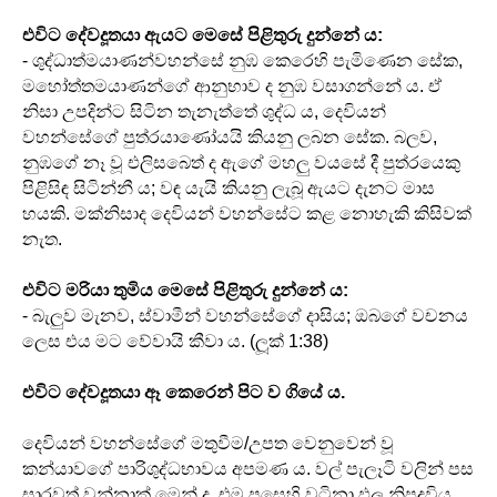
එවිට දේවදූතයා ඇයට මෙසේ පිළිතුරු දුන්නේ ය:
- ශුද්ධාත්මයාණන්වහන්සේ නුඹ කෙරෙහි පැමිණෙන සේක,
මහෝත්තමයාණන්ගේ ආනුභාව ද නුඹ වසාගන්නේ ය. ඒ
නිසා උපදින්ට සිටින තැනැත්තේ ශුද්ධ ය, දෙවියන්
වහන්සේගේ පුත්රයාණෝයයි කියනු ලබන සේක. බලව,
නුඹගේ නෑ වූ එලිසබෙත් ද ඇගේ මහලු වයසේ දී පුත්රයෙකු
පිළිසිඳ සිටින්නී ය; වඳ යැයි කියනු ලැබූ ඇයට දැනට මාස
හයකි. මක්නිසාද දෙවියන් වහන්සේට කළ නොහැකි කිසිවක්
නැත.
එවිට මරියා තුමිය මෙසේ පිළිතුරු දුන්නේ ය:
- බැලුව මැනව, ස්වාමීන් වහන්සේගේ දාසිය; ඔබගේ වචනය
ලෙස එය මට වේවායි කීවා ය. (ලූක් 1:38)
එවිට දේවදූතයා ඈ කෙරෙන් පිට ව ගියේ ය.
දෙවියන් වහන්සේගේ මතුවීම/උපත වෙනුවෙන් වූ
කන්යාවගේ පාරිශුද්ධභාවය අපමණ ය. වල් පැලෑටි වලින් පස
සාරවත් වන්නාක් මෙන් ද, එම පසෙහි වටිනා ඵල නිපදවිය