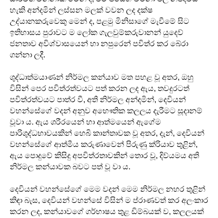
හැකි අන්දමින් ලස්සන මලක් වවන ලද දක්ෂ
උද්යානකරුවෙකු මෙන් ද, පළමු මිනිසාගේ මැවීමේ සිට
ඉතිහාසය පුරාවට ම ලෝක ගැලවුම්කරුවානන් යුදෙව්
ජනතාව අවිශ්වාසයෙන් හා නපුරෙන් පවිත්ර කර බේරා
ගන්නා ලදී.
ශුද්ධාත්මයාණන් නිර්මල කන්යාව මත පහළ වූ අතර, ඔහු
විසින් පෙර පවිත්රත්වයට පත් කරන ලද ඇය, තවදුරටත්
පවිත්රත්වයට පාත්ර වී, අති නිර්මල අන්දමින්, දෙවියන්
වහන්සේගේ වදන් අනුව අභෞතික කලලය දැරීමට සූදානම්
වූවා ය. ඇය ශරීරයෙන් හා ආත්මයෙන් ඇගේම
පාරිශුද්ධභාවයකින් හෙබි කාන්තාවක වූ අතර, දැන්, දෙවියන්
වහන්සේගේ ආත්මීය කරුණාවෙන් පිරුණු ක්රියාව තුළින්,
ඇය පොදුවේ කිසිදු අපවිත්රතාවකින් තොර වූ, දිව්යමය අති
නිර්මල කන්යාවක බවට පත් වූ වා ය.
දෙවියන් වහන්සේගේ මෙම වදන් මෙම නිර්මල නහර තුළින්
කිඳා බැස, දෙවියන් වහන්සේ විසින් ම ප්රාණවත් කර අලංකාර
කරන ලද, කන්යාවගේ ගර්භාෂය තුළ ඩිම්බයක් ව, කලලයක්