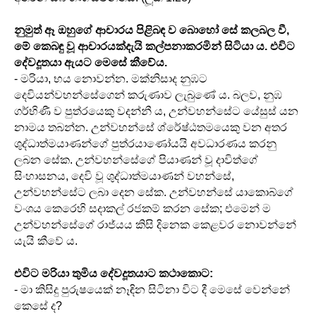
නුමුත් ඈ ඔහුගේ ආචාරය පිළිබඳ ව බොහෝ සේ කලබල වී,
මේ කෙබඳු වූ ආචාරයක්දැයි කල්පනාකරමින් සිටියා ය. එවිට
දේවදූතයා ඇයට මෙසේ කීවේය.
- මරියා, භය නොවන්න. මක්නිසාද නුඹට
දෙවියන්වහන්සේගෙන් කරුණාව ලැබුණේ ය. බලව, නුඹ
ගර්භිණී ව පුත්රයෙකු වදන්නී ය, උන්වහන්සේට යේසුස් යන
නාමය තබන්න. උන්වහන්සේ ශ්රේෂ්ඨතමයෙකු වන අතර
ශුද්ධාත්මයාණන්ගේ පුත්රයාණෝයයි අවධාරණය කරනු
ලබන සේක. උන්වහන්සේගේ පියාණන් වූ දාවිත්ගේ
සිංහාසනය, දෙවි වූ ශුද්ධාත්මයාණන් වහන්සේ,
උන්වහන්සේට ලබා දෙන සේක. උන්වහන්සේ යාකොබ්ගේ
වංශය කෙරෙහි සදාකල් රජකම් කරන සේක; එමෙන් ම
උන්වහන්සේගේ රාජ්යය කිසි දිනෙක කෙළවර නොවන්නේ
යැයි කීවේ ය.
එවිට මරියා තුමිය දේවදූතයාට කථාකොට:
- මා කිසිදු පුරුෂයෙක් නෑඳින සිටිනා විට දී මෙසේ වෙන්නේ
කෙසේ ද?