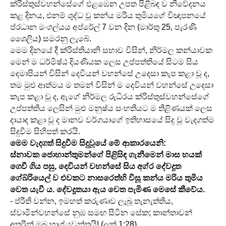
ක්රිස්තුස්වහන්සේගේ එළඹෙන උපත පිළිබඳ ව නිවේදනය
කළ දිනය, එනම් ශුද්ධ වූ කන්ය මරිය තුමියගේ විඥාපනයේ
ප්රධාන මංගල්යය අප්රේල් 7 වන දින (මාර්තු 25, පැරණි
ශෛලිය) සමරනු ලැබේ.
මෙම දිනයේ දී ක්රිස්තියානි සභාව විසින්, නිර්මල කන්යාවක
මෙන් ම ධර්මිෂ්ඨ දියණියක ලෙස උප්පත්තියේ සිටම සිය
දෙමාපියන් විසින් දෙවියන් වහන්සේ උදෙසා කැප කළා වූ ද,
තම මුළු ආත්මය ම තමන් විසින් ම දෙවියන් වහන්සේ උදෙසා
කැප කළා වූ ද, ඇගේ නිර්මල රුධිරය ක්රිස්තුස්වහන්සේගේ
උප්පත්තිය ලෙසින් මුළු මනුෂ්ය සංහතියට ම තිළිණයක් ලෙස
දායාද කළා වූ ද මානව වර්ගයාගේ ඉතිහාසයේ සිදු වූ වැදගත්ම
සිදුවීම සිහිපත් කරයි.
මෙම වැදගත් සිදුවීම සිදුවූයේ මේ ආකාරයෙනි:
ස්නාවක ජොහාන්තුමන්ගේ පිළිසිඳ ගැනීමෙන් මාස හයක්
ගෙවී ගිය පසු, දෙවියන් වහන්සේ සිය අග්ර දේවදූත
ගේබ්රියෙල් ව එවකට නාසරෙත්හි විසූ කන්ය මරිය තුමිය
වෙත යැවී ය. දේවදූතයා ඇය වෙත පැමිණ මෙසේ කීවේය.
- ප්රීති වන්න, ඉමහත් කරුණාව ලැබූ තැනැත්තිය,
ස්වාමීන්වහන්සේ නුඹ සමඟ සිටින සේක; කාන්තාවන්
අතරින් ඔබ භාග්යවන්තයි! (ලූක් 1:28)