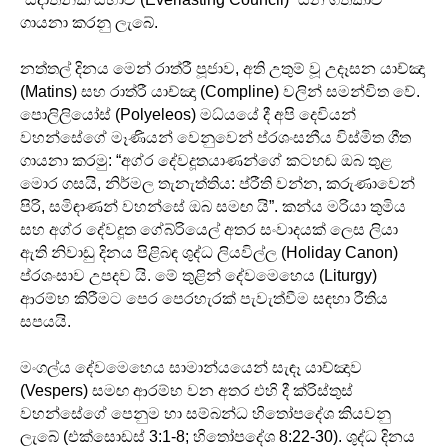
ගායනා කරනු ලැබේ.
නත්තල් දිනය මෙන් රාත්රී පූජාව, අති උතුම් වූ උදෑසන යාච්ඤා
(Matins) සහ රාත්රී යාච්ඤා (Compline) වලින් සමන්විත වේ.
පොලිලියෝස් (Polyeleos) මධ්යයේ දී අපි දෙවියන්
වහන්සේගේ මෑණියන් වෙනුවෙන් ප්රශංසනීය විස්මිත ගීත
ගායනා කරමු: “අග්ර දේවදූතයාණන්ගේ කටහඬ ඔබ තුළ
මොර ගසයි, නිර්මල තැනැත්තිය: ප්රීති වන්න, කරුණාවෙන්
පිරි, සමිඳාණන් වහන්සේ ඔබ සමඟ යි”. කන්ය මරියා තුමිය
සහ අග්ර දේවදූත ගේබ්රියෙල් අතර සංවාදයක් ලෙස ලියා
ඇති නිවාඩු දිනය පිළිබඳ ශුද්ධ ලියවිල්ල (Holiday Canon)
ප්රශංසාව උපදව යි. මේ තුළින් දේවමෙහෙය (Liturgy)
ආරම්භ කිරීමට පෙර පෙරහැරක් පැවැත්වීම සඳහා රීතිය
සපයයි.
මංගල්ය දේවමෙහෙය සාමාන්යයෙන් සැඳෑ යාච්ඤාව
(Vespers) සමඟ ආරම්භ වන අතර එහි දී ක්රිස්තුස්
වහන්සේගේ පෙනුම හා සම්බන්ධ හිතෝපදේශ කියවනු
ලැබේ (එක්සොඩස් 3:1-8; හිතෝපදේශ 8:22-30). ශුද්ධ දිනය