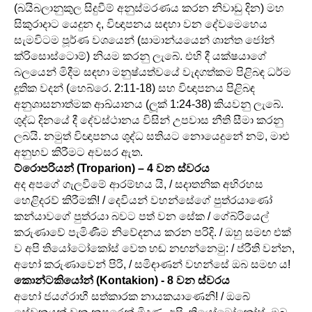
(බයිබලානුකුල සිදුවීම් අනුස්මරණය කරන නිවාඩු දින) මහ
සිකුරාදාට යෙදුන ද, විඥාපනය සඳහා වන දේවමෙහෙය
සැමවිටම පූර්ණ වශයෙන් (සාමාන්යයෙන් ශාන්ත ජෝන්
ක්රිසොස්ටොම්) නියම කරනු ලැබේ. එහි දී යක්ෂයාගේ
බලයෙන් මිදීම සඳහා මනුෂ්යත්වයේ වැදගත්කම පිළිබඳ ධර්ම
දූතික වදන් (හෙබ්රෙ. 2:11-18) සහ විඥාපනය පිළිබඳ
අනුශාසනාත්මක ආඛ්යානය (ලූක් 1:24-38) කියවනු ලැබේ.
ශුද්ධ දිනයේ දී දේවස්ථානය විසින් උපවාස නීති සීමා කරනු
ලබයි. නමුත් විඥාපනය ශුද්ධ සතියට නොයෙදුනේ නම්, මාළු
අනුභව කිරීමට අවසර ඇත.
ට්රොපරියන් (Troparion) – 4 වන ස්වරය
අද අපගේ ගැලවීමේ ආරම්භය යි, / සදාතනික අභිරහස
හෙළිදරව් කිරීමකි! / දෙවියන් වහන්සේගේ පුත්රයාණෝ
කන්යාවගේ පුත්රයා බවට පත් වන සේක / ගේබ්රියෙල්
කරුණාවේ පැමිණීම නිවේදනය කරන පරිදි. / ඔහු සමඟ එක්
ව අපි තියෝටෝකෝස් වෙත හඬ නඟන්නෙමු: / ප්රීති වන්න,
අහෝ කරුණාවෙන් පිරි, / සමිඳාණන් වහන්සේ ඔබ සමඟ ය!
කොන්ටකියෝන් (Kontakion) - 8 වන ස්වරය
අහෝ ජයග්රාහී සත්කාරක නායකයාණෙනි! / ඔබේ