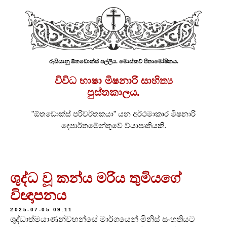
රුසියානු ඕතඩොක්ස් පල්ලිය. මොස්කව් පීතෘමෝෂිකය.
විවිධ භාෂා මිෂනාරි සාහිත්‍ය
පුස්තකාලය.
"ඕතඩොක්ස් පරිවර්තකයා" යන අර්ථමාකාර මිෂනාරි
දෙපාර්තමේන්තුවේ ව්යාපෘතියකි.
ශුද්ධ වූ කන්ය මරිය තුමියගේ
විඥාපනය
2025-07-05 09:11
ශුද්ධාත්මයාණන්වහන්සේ මාර්ගයෙන් මිනිස් සංහතියට